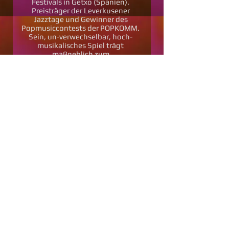
Festivals in Getxo (Spanien).
Preisträger der Leverkusener
Jazztage und Gewinner des
Popmusiccontests der POPKOMM.
Sein, un-verwechselbar, hoch-
musikalisches Spiel trägt
maßgeblich zum
einzigartigen
Sound der
SUGARPOPS bei.
MARC LEYMANN
Der Sänger und Multi-
instrumentalist ( Saxofon,
Querflöte,
Klarinette, Keyboard,
Gitarre, Vocals, etc.) arbeitet
seit
Jahrzehnten als Live- und
Studiomusiker, u.a. mit "Tic Tac
Toe", "Falco", uvm.