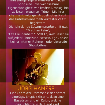
Ihre einzigartige Stimme verleiht jedem
Song eine unverwechselbare
Eigenständigkeit; von kraftvoll, rockig, hin
zu leisen, eleganten Tönen. Mit ihrer
charmant, witzigen Art gelingt es Katrin
das Publikum innerhalb kürzester Zeit zu
begeistern.
Die jahrelange Zusammenarbeit mit u.a.
"Mathias Reim",
"Ute Freudenberg", "ZOFF", uvm. lässt sie
auf jeder Bühne zuhause sein. Egal, ob ein
kleiner intimer Rahmen, oder die große
Showbühne.
JÖRG HAMERS
Eine Charakter-Stimme die sich sofort
einprägt. Er spielt Gitarre, dazu
eine
Bassdrum und ein
Cajon, welche
das
Schlagzeug der Band sind.